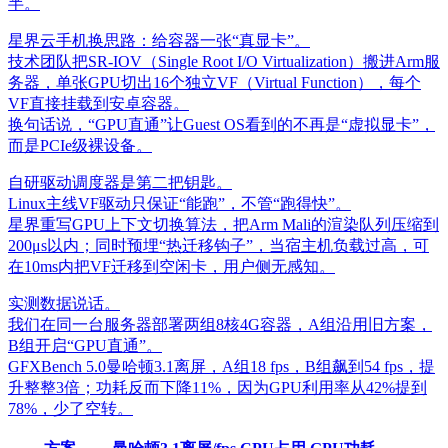
半。
星界云手机换思路：给容器一张“真显卡”。
技术团队把SR-IOV（Single Root I/O Virtualization）搬进Arm服
务器，单张GPU切出16个独立VF（Virtual Function），每个
VF直接挂载到安卓容器。
换句话说，“GPU直通”让Guest OS看到的不再是“虚拟显卡”，
而是PCIe级裸设备。
自研驱动调度器是第二把钥匙。
Linux主线VF驱动只保证“能跑”，不管“跑得快”。
星界重写GPU上下文切换算法，把Arm Mali的渲染队列压缩到
200μs以内；同时预埋“热迁移钩子”，当宿主机负载过高，可
在10ms内把VF迁移到空闲卡，用户侧无感知。
实测数据说话。
我们在同一台服务器部署两组8核4G容器，A组沿用旧方案，
B组开启“GPU直通”。
GFXBench 5.0曼哈顿3.1离屏，A组18 fps，B组飙到54 fps，提
升整整3倍；功耗反而下降11%，因为GPU利用率从42%提到
78%，少了空转。