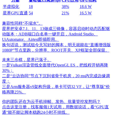
方案
曼哈顿3.1离屏/fps
CPU占用
GPU功耗
半虚拟化
18
38%
18.6 W
星界GPU直通
54
21%
16.5 W
兼容性同样“不缩水”。
星界把安卓7.1、11、13做成三镜像，容器启动时动态匹配驱
动版本；ADB端口白名单一键开启，Android Studio、
UiAutomator、Airtest即插即用。
换句话说，测试组今天写好的脚本，明天就能在“直播增强版
1080P”节点里跑，分辨率、ROOT开关、XP框架全部保留。
未来三步棋，星界已落子。
一是Vulkan渲染管线全面替代OpenGL ES，把线程开销再降
30%；
二是“云边协同”节点下沉到省骨干机房，20 ms内完成边缘调
度；
三是Arm服务器v9架构升级，单卡可切32 VF，让“尊享版”价
格再降25%。
你的团队还在为云手机掉帧、发热、批量管控发愁吗？
点击这里注册，找客服领1天试用，用数据说话，看“GPU直
通”能不能让脚本稳跑24小时不掉线。