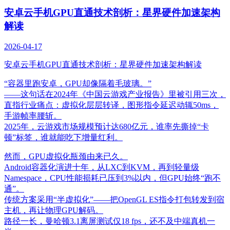
安卓云手机GPU直通技术剖析：星界硬件加速架构
解读
2026-04-17
安卓云手机GPU直通技术剖析：星界硬件加速架构解读
“容器里跑安卓，GPU却像隔着毛玻璃。”
——这句话在2024年《中国云游戏产业报告》里被引用三次，
直指行业痛点：虚拟化层层转译，图形指令延迟动辄50ms，
手游帧率腰斩。
2025年，云游戏市场规模预计达680亿元，谁率先撕掉“卡
顿”标签，谁就能吃下增量红利。
然而，GPU虚拟化瓶颈由来已久。
Android容器化演进十年，从LXC到KVM，再到轻量级
Namespace，CPU性能损耗已压到3%以内，但GPU始终“跑不
通”。
传统方案采用“半虚拟化”——把OpenGL ES指令打包转发到宿
主机，再让物理GPU解码。
路径一长，曼哈顿3.1离屏测试仅18 fps，还不及中端真机一