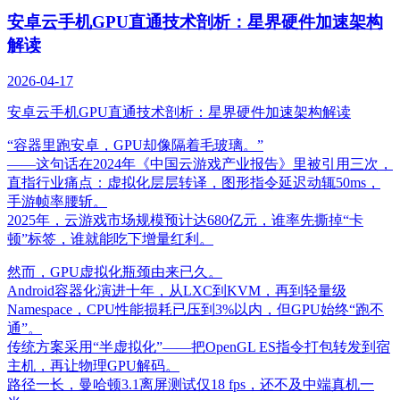
安卓云手机GPU直通技术剖析：星界硬件加速架构
解读
2026-04-17
安卓云手机GPU直通技术剖析：星界硬件加速架构解读
“容器里跑安卓，GPU却像隔着毛玻璃。”
——这句话在2024年《中国云游戏产业报告》里被引用三次，
直指行业痛点：虚拟化层层转译，图形指令延迟动辄50ms，
手游帧率腰斩。
2025年，云游戏市场规模预计达680亿元，谁率先撕掉“卡
顿”标签，谁就能吃下增量红利。
然而，GPU虚拟化瓶颈由来已久。
Android容器化演进十年，从LXC到KVM，再到轻量级
Namespace，CPU性能损耗已压到3%以内，但GPU始终“跑不
通”。
传统方案采用“半虚拟化”——把OpenGL ES指令打包转发到宿
主机，再让物理GPU解码。
路径一长，曼哈顿3.1离屏测试仅18 fps，还不及中端真机一