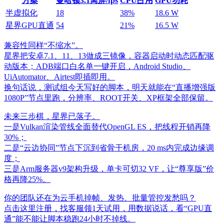
方案
曼哈顿3.1离屏/fps
CPU占用
GPU功耗
半虚拟化
18
38%
18.6 W
星界GPU直通
54
21%
16.5 W
兼容性同样“不缩水”。
星界把安卓7.1、11、13做成三镜像，容器启动时动态匹配驱
动版本；ADB端口白名单一键开启，Android Studio、
UiAutomator、Airtest即插即用。
换句话说，测试组今天写好的脚本，明天就能在“直播增强版
1080P”节点里跑，分辨率、ROOT开关、XP框架全部保留。
未来三步棋，星界已落子。
一是Vulkan渲染管线全面替代OpenGL ES，把线程开销再降
30%；
二是“云边协同”节点下沉到省骨干机房，20 ms内完成边缘调
度；
三是Arm服务器v9架构升级，单卡可切32 VF，让“尊享版”价
格再降25%。
你的团队还在为云手机掉帧、发热、批量管控发愁吗？
点击这里注册，找客服领1天试用，用数据说话，看“GPU直
通”能不能让脚本稳跑24小时不掉线。