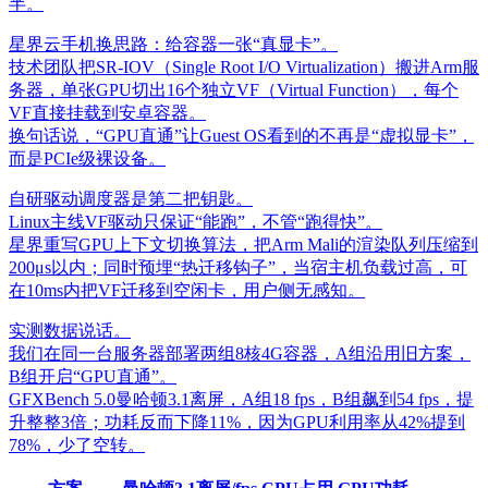
半。
星界云手机换思路：给容器一张“真显卡”。
技术团队把SR-IOV（Single Root I/O Virtualization）搬进Arm服
务器，单张GPU切出16个独立VF（Virtual Function），每个
VF直接挂载到安卓容器。
换句话说，“GPU直通”让Guest OS看到的不再是“虚拟显卡”，
而是PCIe级裸设备。
自研驱动调度器是第二把钥匙。
Linux主线VF驱动只保证“能跑”，不管“跑得快”。
星界重写GPU上下文切换算法，把Arm Mali的渲染队列压缩到
200μs以内；同时预埋“热迁移钩子”，当宿主机负载过高，可
在10ms内把VF迁移到空闲卡，用户侧无感知。
实测数据说话。
我们在同一台服务器部署两组8核4G容器，A组沿用旧方案，
B组开启“GPU直通”。
GFXBench 5.0曼哈顿3.1离屏，A组18 fps，B组飙到54 fps，提
升整整3倍；功耗反而下降11%，因为GPU利用率从42%提到
78%，少了空转。