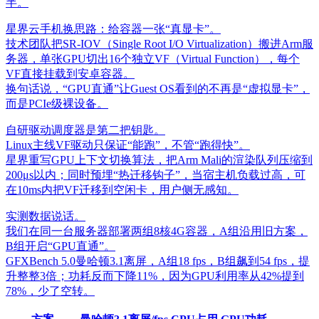
半。
星界云手机换思路：给容器一张“真显卡”。
技术团队把SR-IOV（Single Root I/O Virtualization）搬进Arm服
务器，单张GPU切出16个独立VF（Virtual Function），每个
VF直接挂载到安卓容器。
换句话说，“GPU直通”让Guest OS看到的不再是“虚拟显卡”，
而是PCIe级裸设备。
自研驱动调度器是第二把钥匙。
Linux主线VF驱动只保证“能跑”，不管“跑得快”。
星界重写GPU上下文切换算法，把Arm Mali的渲染队列压缩到
200μs以内；同时预埋“热迁移钩子”，当宿主机负载过高，可
在10ms内把VF迁移到空闲卡，用户侧无感知。
实测数据说话。
我们在同一台服务器部署两组8核4G容器，A组沿用旧方案，
B组开启“GPU直通”。
GFXBench 5.0曼哈顿3.1离屏，A组18 fps，B组飙到54 fps，提
升整整3倍；功耗反而下降11%，因为GPU利用率从42%提到
78%，少了空转。