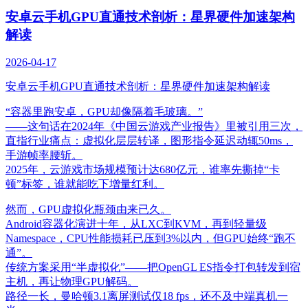
安卓云手机GPU直通技术剖析：星界硬件加速架构
解读
2026-04-17
安卓云手机GPU直通技术剖析：星界硬件加速架构解读
“容器里跑安卓，GPU却像隔着毛玻璃。”
——这句话在2024年《中国云游戏产业报告》里被引用三次，
直指行业痛点：虚拟化层层转译，图形指令延迟动辄50ms，
手游帧率腰斩。
2025年，云游戏市场规模预计达680亿元，谁率先撕掉“卡
顿”标签，谁就能吃下增量红利。
然而，GPU虚拟化瓶颈由来已久。
Android容器化演进十年，从LXC到KVM，再到轻量级
Namespace，CPU性能损耗已压到3%以内，但GPU始终“跑不
通”。
传统方案采用“半虚拟化”——把OpenGL ES指令打包转发到宿
主机，再让物理GPU解码。
路径一长，曼哈顿3.1离屏测试仅18 fps，还不及中端真机一