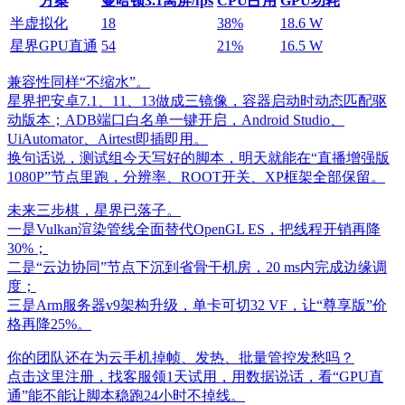
方案
曼哈顿3.1离屏/fps
CPU占用
GPU功耗
半虚拟化
18
38%
18.6 W
星界GPU直通
54
21%
16.5 W
兼容性同样“不缩水”。
星界把安卓7.1、11、13做成三镜像，容器启动时动态匹配驱
动版本；ADB端口白名单一键开启，Android Studio、
UiAutomator、Airtest即插即用。
换句话说，测试组今天写好的脚本，明天就能在“直播增强版
1080P”节点里跑，分辨率、ROOT开关、XP框架全部保留。
未来三步棋，星界已落子。
一是Vulkan渲染管线全面替代OpenGL ES，把线程开销再降
30%；
二是“云边协同”节点下沉到省骨干机房，20 ms内完成边缘调
度；
三是Arm服务器v9架构升级，单卡可切32 VF，让“尊享版”价
格再降25%。
你的团队还在为云手机掉帧、发热、批量管控发愁吗？
点击这里注册，找客服领1天试用，用数据说话，看“GPU直
通”能不能让脚本稳跑24小时不掉线。